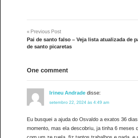
Navegação
Previous Post
Pai de santo falso – Veja lista atualizada de p
de
de santo picaretas
Post
One comment
Irineu Andrade
disse:
setembro 22, 2024 às 4:49 am
Eu busquei a ajuda do Osvaldo a exatos 36 dias,
momento, mas ela descobriu, ja tinha 6 meses q
com um ze ruela, fiz tantos trabalhos e nada, 