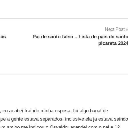
Next Post
ais
Pai de santo falso – Lista de pais de sant
picareta 202
 eu acabei traindo minha esposa, foi algo banal de
ue a gente estava separados, inclusive ela ja estava saindo
e um amigo me indicou o Osvaldo, agendei com o pai e 12