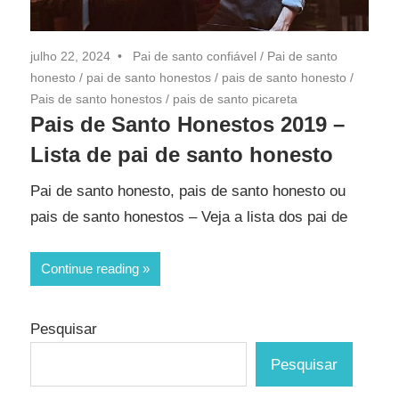
julho 22, 2024
Pai de santo confiável
/
Pai de santo
honesto
/
pai de santo honestos
/
pais de santo honesto
/
Pais de santo honestos
/
pais de santo picareta
Pais de Santo Honestos 2019 –
Lista de pai de santo honesto
Pai de santo honesto, pais de santo honesto ou
pais de santo honestos – Veja a lista dos pai de
Continue reading
Pesquisar
Pesquisar