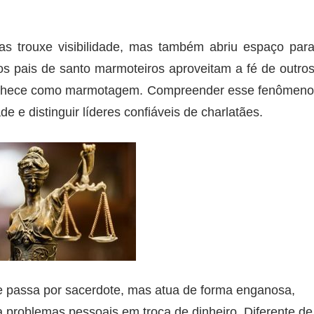
iras trouxe visibilidade, mas também abriu espaço par
s pais de santo marmoteiros aproveitam a fé de outro
e conhece como marmotagem. Compreender esse fenômen
e e distinguir líderes confiáveis de charlatães.
se passa por sacerdote, mas atua de forma enganosa,
 problemas pessoais em troca de dinheiro. Diferente de