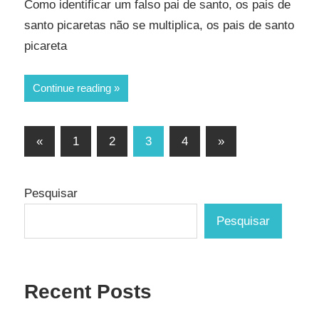
Como identificar um falso pai de santo, os pais de
santo picaretas não se multiplica, os pais de santo
picareta
Continue reading
Paginação
Previous
Next
«
1
2
3
4
»
Posts
Posts
de
posts
Pesquisar
Pesquisar
Recent Posts