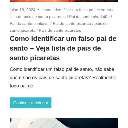
julho 19, 2024
como identificar um falso pai de santo
/
lista de pais de santo picaretas
/
Pai de santo charlatão
/
Pai de santo confiável
/
Pai de santo picareta
/
pais de
santo picareta
/
Pais de santo picaretas
Como identificar um falso pai de
santo – Veja lista de pais de
santo picaretas
Como identificar um falso pai de santo, não sabe
quem são os pais de santo picaretas? Realmente,
todo pai de
Continue reading